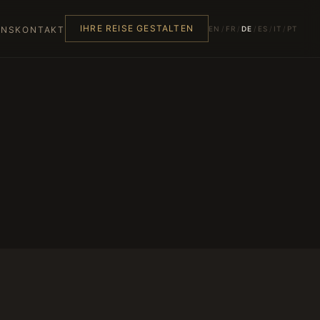
IHRE REISE GESTALTEN
EN
/
FR
/
DE
/
ES
/
IT
/
PT
UNS
KONTAKT