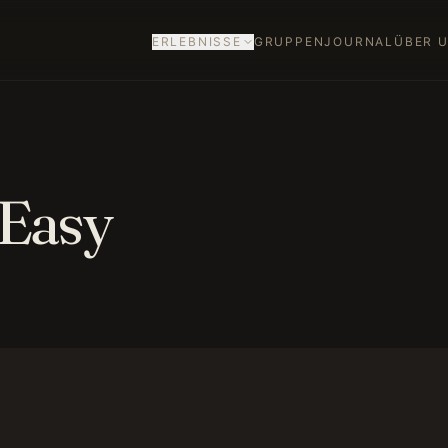
ERLEBNISSE
GRUPPEN
JOURNAL
ÜBER 
SIGNATURE JOURNEYS
ADDITIONAL JOURNEYS
MASSGESCHNEIDERTE R
EISEN
 Easy
CELEBRATIONS