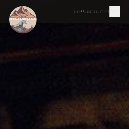
EN
/
FR
/
DE
/
ES
/
IT
/
PT