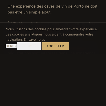
Une expérience des caves de vin de Porto ne doit
pas être un simple ajout.
À Vila Nova de Gaia, les caves prennent tout leur
Nous utilisons des cookies pour améliorer votre expérience.
sens dans un contexte plus large : architectural,
Les cookies analytiques nous aident à comprendre votre
historique et commercial.
navigation.
En savoir plus
GÉRER
REFUSER
ACCEPTER
Nous ne revendons pas de visites standard. Les
dégustations sont intégrées dans une expérience
privée structurée.
Gastronomie, atmosphère et contexte
Une expérience privée à Porto devrait aussi
laisser place à la ville telle qu'elle est vécue. Cela
peut inclure un déjeuner discret, une dégustation