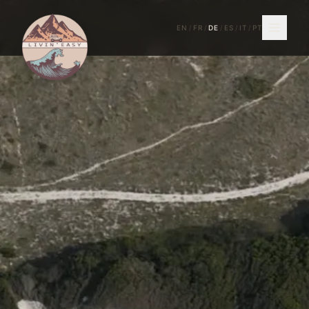
EN
/
FR
/
DE
/
ES
/
IT
/
PT