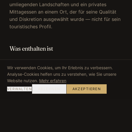
umliegenden Landschaften und ein privates
Mittagessen an einem Ort, der für seine Qualität
und Diskretion ausgewählt wurde — nicht für sein
touristisches Profil.
Was enthalten ist
Privater Ausritt auf gesperrtem Küstengelände
Wir verwenden Cookies, um Ihr Erlebnis zu verbessern.
Individuelle Pferdewahl durch den Stallmeister
Analyse-Cookies helfen uns zu verstehen, wie Sie unsere
Website nutzen.
Mehr erfahren
Routen durch der Öffentlichkeit gesperrte
VERWALTEN
ABLEHNEN
AKZEPTIEREN
Dünenreservate
Optionales privates Mittagessen an
ausgewähltem Küstenort
Optionale Fahrt im Land Rover durch die
umliegenden Landschaften