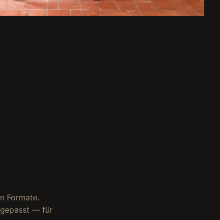
en Formate.
ngepasst — für