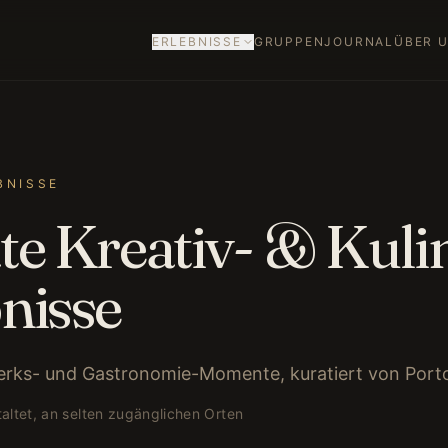
ERLEBNISSE
GRUPPEN
JOURNAL
ÜBER 
SIGNATURE JOURNEYS
ADDITIONAL JOURNEYS
MASSGESCHNEIDERTE R
BNISSE
EISEN
te Kreativ- & Kuli
CELEBRATIONS
nisse
erks- und Gastronomie-Momente, kuratiert von Port
altet, an selten zugänglichen Orten