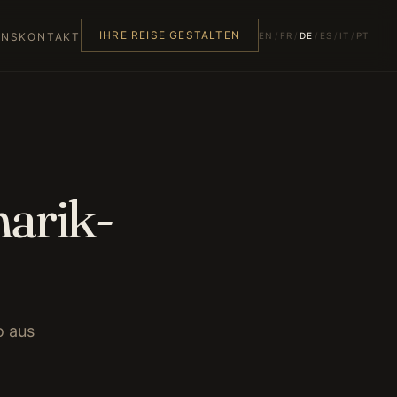
IHRE REISE GESTALTEN
EN
/
FR
/
DE
/
ES
/
IT
/
PT
UNS
KONTAKT
narik-
o aus