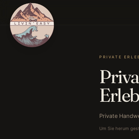
PRIVATE ERLE
Priva
Erleb
Private Handw
Um Sie herum gest