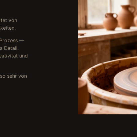
itet von
keiten.
n Prozess —
 Detail.
eativität und
nso sehr von