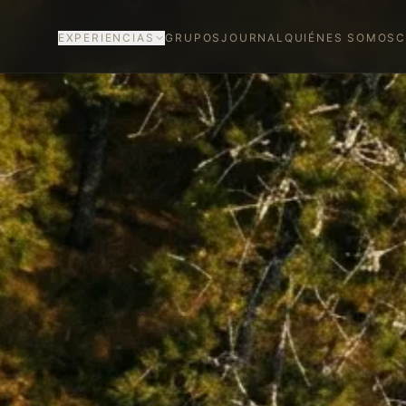
EXPERIENCIAS
GRUPOS
JOURNAL
QUIÉNES SOMOS
C
SIGNATURE JOURNEYS
ADDITIONAL JOURNEYS
VIAJES A MEDIDA
CELEBRATIONS