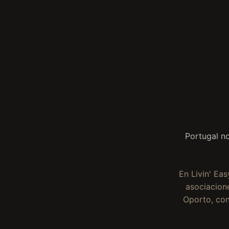
Portugal n
En Livin' Ea
asociacione
Oporto, con