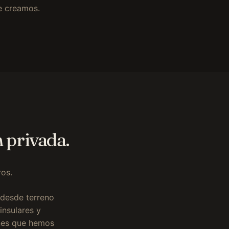
e creamos.
n privada.
os.
 desde terreno
insulares y
ones que hemos