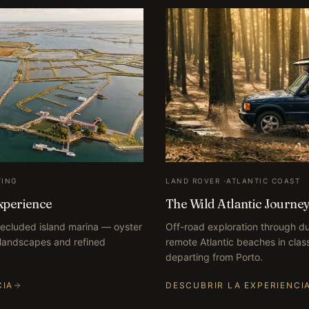
TING
LAND ROVER
·
ATLANTIC COAST
xperience
The Wild Atlantic Journe
 secluded island marina — oyster
Off-road exploration through du
n landscapes and refined
remote Atlantic beaches in clas
departing from Porto.
CIA
DESCUBRIR LA EXPERIENCI