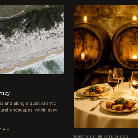
rney
s and along a quiet Atlantic
tural landscapes, within easy
CIA
PORT WINE
·
PRIVATE DINING