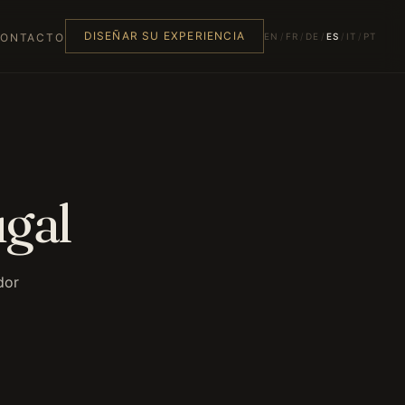
DISEÑAR SU EXPERIENCIA
EN
/
FR
/
DE
/
ES
/
IT
/
PT
ONTACTO
ugal
dor