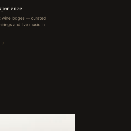
xperience
rt wine lodges — curated
airings and live music in
A