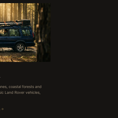
y
nes, coastal forests and
sic Land Rover vehicles,
A