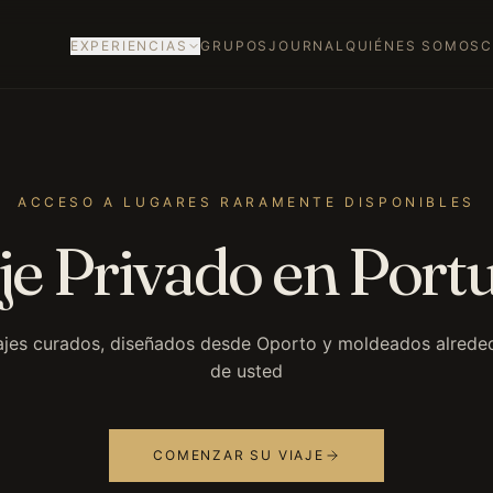
EXPERIENCIAS
GRUPOS
JOURNAL
QUIÉNES SOMOS
C
SIGNATURE JOURNEYS
ADDITIONAL JOURNEYS
VIAJES A MEDIDA
ACCESO A LUGARES RARAMENTE DISPONIBLES
CELEBRATIONS
je Privado en Port
ajes curados, diseñados desde Oporto y moldeados alrede
de usted
COMENZAR SU VIAJE