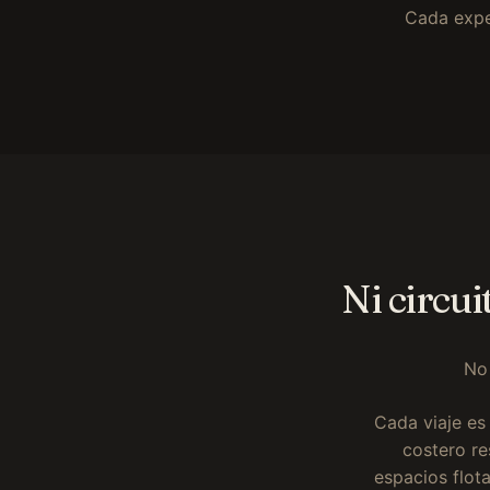
Cada expe
Ni circui
No 
Cada viaje es
costero re
espacios flot