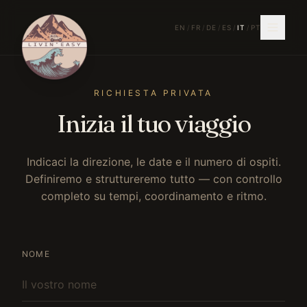
EN
/
FR
/
DE
/
ES
/
IT
/
PT
RICHIESTA PRIVATA
Inizia il tuo viaggio
Indicaci la direzione, le date e il numero di ospiti.
Definiremo e struttureremo tutto — con controllo
completo su tempi, coordinamento e ritmo.
NOME