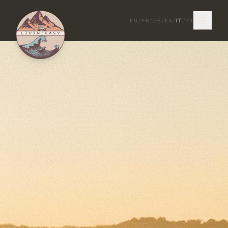
EN
/
FR
/
DE
/
ES
/
IT
/
PT