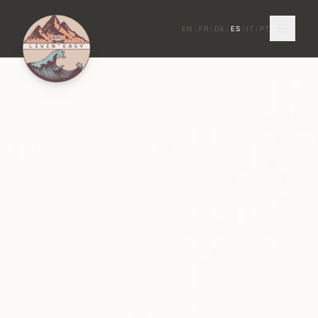
EN
/
FR
/
DE
/
ES
/
IT
/
PT