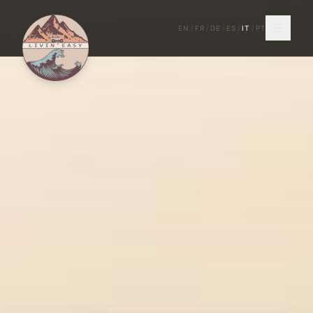
EN
/
FR
/
DE
/
ES
/
IT
/
PT