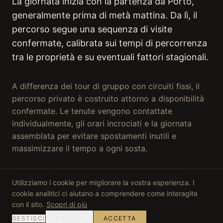
La giornata inizia con la partenza da Porto,
generalmente prima di metà mattina. Da lì, il
percorso segue una sequenza di visite
confermate, calibrata sui tempi di percorrenza
tra le proprietà e su eventuali fattori stagionali.
A differenza dei tour di gruppo con circuiti fissi, il
percorso privato è costruito attorno a disponibilità
confermate. Le tenute vengono contattate
individualmente, gli orari incrociati e la giornata
assemblata per evitare spostamenti inutili e
massimizzare il tempo a ogni sosta.
Il risultato: una giornata che procede al proprio
Utilizziamo i cookie per migliorare la vostra esperienza. I
ritmo — senza fretta tra le tappe.
cookie analitici ci aiutano a comprendere come interagite
con il sito.
Scopri di più
GESTISCI
RIFIUTA
ACCETTA